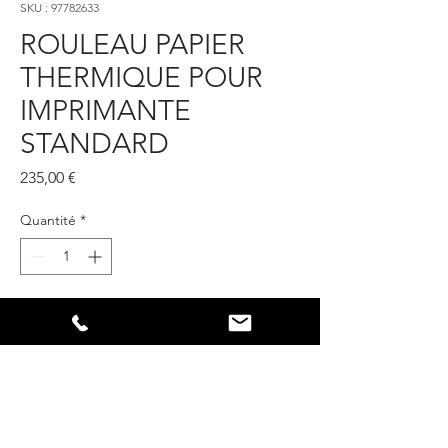
SKU : 97782633
ROULEAU PAPIER
THERMIQUE POUR
IMPRIMANTE
STANDARD
Prix
235,00 €
Quantité
*
Ajouter au panier
Étiquettes pour imprimante externe et
imprimante de réseau (300
ÉTIQUETTES) Vendu par lot de 10
rouleaux