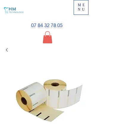
ME
NU
07 84 32 78 05